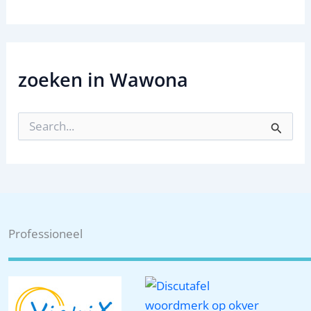
zoeken in Wawona
Z
o
e
k
n
a
a
r
:
Professioneel