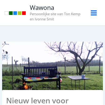
Ga
Wawona
naar
Persoonlijke site van Ton Kemp
de
en Ivonne Smit
inhoud
Nieuw leven voor