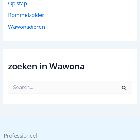
Op stap
Rommelzolder
Wawonadieren
zoeken in Wawona
Z
o
e
k
n
a
a
r
:
Professioneel