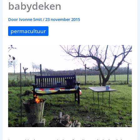
babydeken
Door
Ivonne Smit
/
23 november 2015
permacultuur