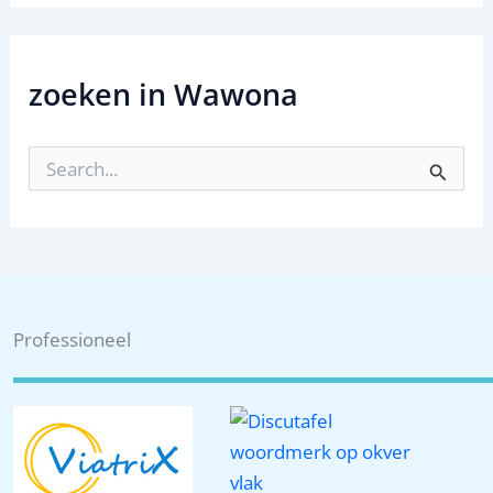
zoeken in Wawona
Z
o
e
k
n
a
a
r
:
Professioneel