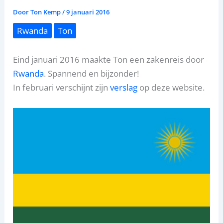
Door
Ton Kemp
/
9 januari 2016
Rwanda
Ton
Eind januari 2016 maakte Ton een zakenreis door
Rwanda
. Spannend en bijzonder!
In februari verschijnt zijn
verslag
op deze website.