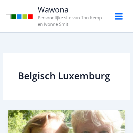
Ga
Wawona
naar
Persoonlijke site van Ton Kemp
de
en Ivonne Smit
inhoud
Belgisch Luxemburg