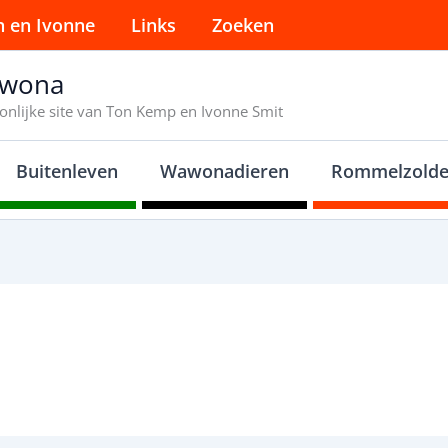
n en Ivonne
Links
Zoeken
wona
onlijke site van Ton Kemp en Ivonne Smit
Buitenleven
Wawonadieren
Rommelzolde