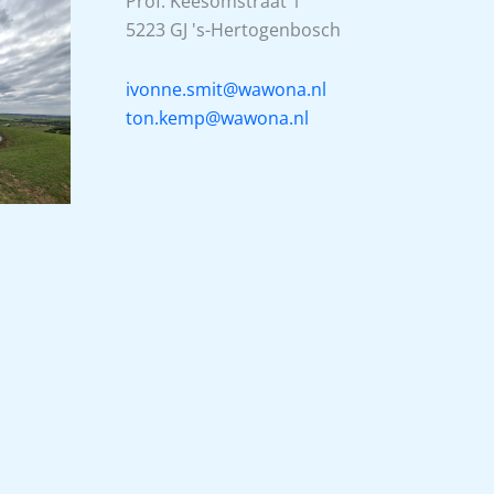
Prof. Keesomstraat 1
5223 GJ 's-Hertogenbosch
ivonne.smit@wawona.nl
ton.kemp@wawona.nl