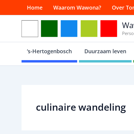
Ga
Home
Waarom Wawona?
Over To
naar
de
Wa
inhoud
Perso
‘s-Hertogenbosch
Duurzaam leven
culinaire wandeling