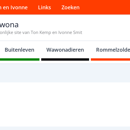
n en Ivonne
Links
Zoeken
wona
onlijke site van Ton Kemp en Ivonne Smit
Buitenleven
Wawonadieren
Rommelzolde