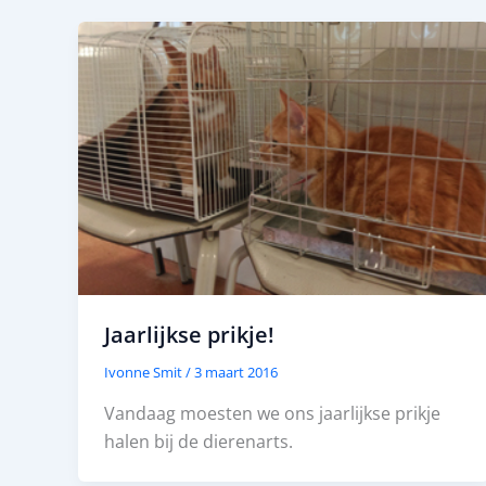
Jaarlijkse prikje!
Ivonne Smit
/
3 maart 2016
Vandaag moesten we ons jaarlijkse prikje
halen bij de dierenarts.