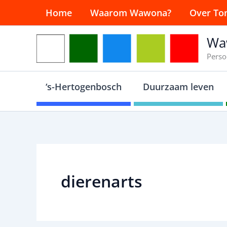
Ga
Home
Waarom Wawona?
Over To
naar
de
Wa
inhoud
Perso
‘s-Hertogenbosch
Duurzaam leven
dierenarts