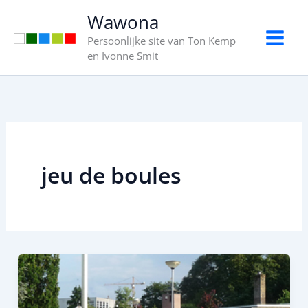
Ga
Wawona
naar
Persoonlijke site van Ton Kemp
de
en Ivonne Smit
inhoud
jeu de boules