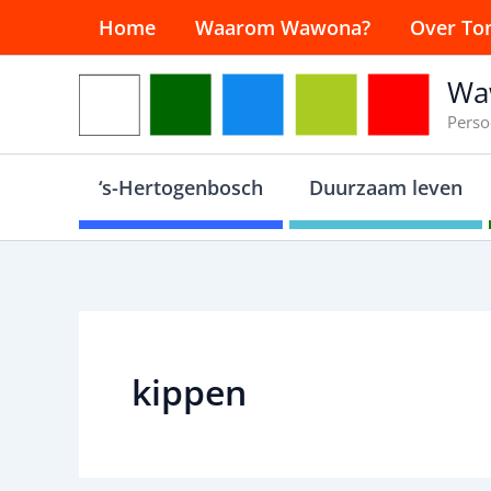
Ga
Home
Waarom Wawona?
Over To
naar
de
Wa
inhoud
Perso
‘s-Hertogenbosch
Duurzaam leven
kippen