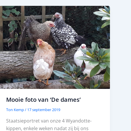
Mooie foto van ‘De dames’
Ton Kemp
/
17 september 2019
Staatsieportret van onze 4 Wyandotte-
kippen, enkele weken nadat zij bij ons