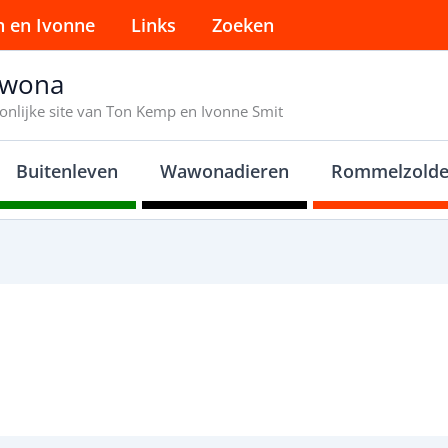
n en Ivonne
Links
Zoeken
wona
onlijke site van Ton Kemp en Ivonne Smit
Buitenleven
Wawonadieren
Rommelzolde