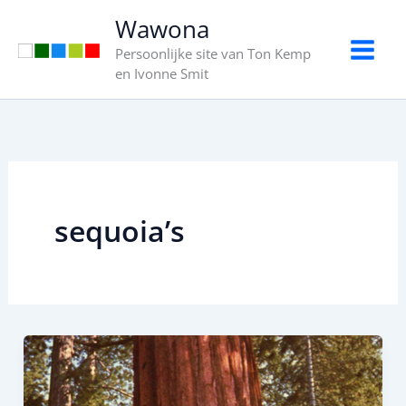
Ga
Wawona
naar
Persoonlijke site van Ton Kemp
de
en Ivonne Smit
inhoud
sequoia’s