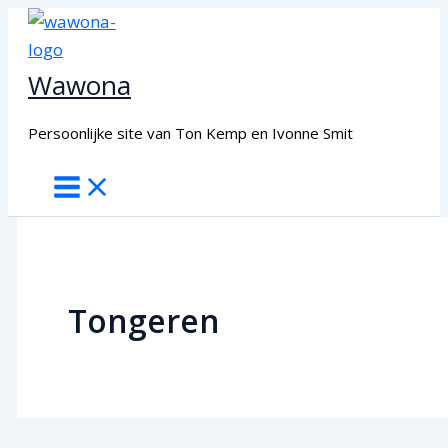
Ga
naar
de
Wawona
inhoud
Persoonlijke site van Ton Kemp en Ivonne Smit
Tongeren