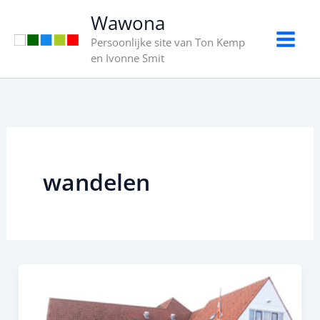
Ga
Wawona
naar
Persoonlijke site van Ton Kemp
de
en Ivonne Smit
inhoud
wandelen