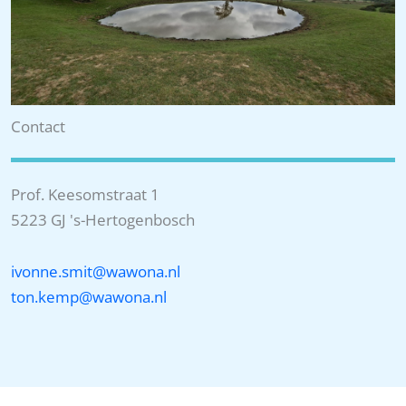
Contact
Prof. Keesomstraat 1
5223 GJ 's-Hertogenbosch
ivonne.smit@wawona.nl
ton.kemp@wawona.nl