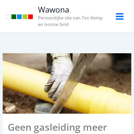
Ga
Wawona
naar
Persoonlijke site van Ton Kemp
de
en Ivonne Smit
inhoud
Geen gasleiding meer