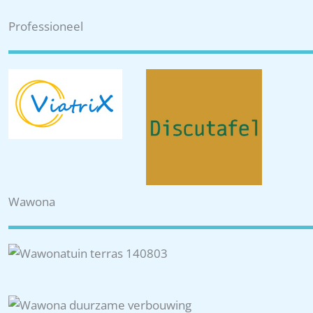
r
:
Professioneel
Wawona