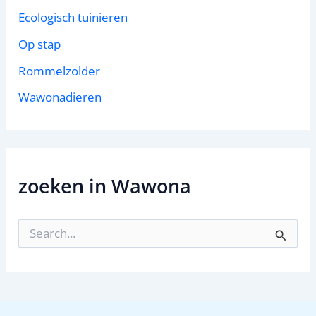
Ecologisch tuinieren
Op stap
Rommelzolder
Wawonadieren
zoeken in Wawona
Z
o
e
k
n
a
a