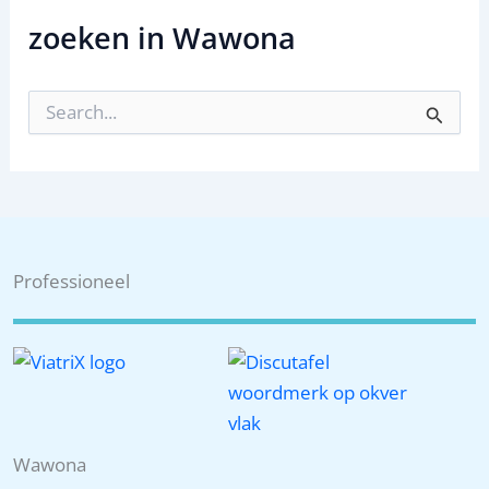
zoeken in Wawona
Z
o
e
k
n
a
a
r
:
Professioneel
Wawona