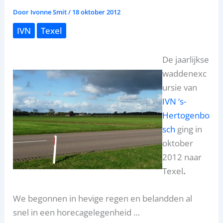
Door
Ivonne Smit
/
18 oktober 2012
IVN
Texel
De jaarlijkse
waddenexc
ursie van
IVN ‘s-
Hertogenbo
sch
ging in
oktober
2012 naar
Texel
.
We begonnen in hevige regen en belandden al
snel in een horecagelegenheid …