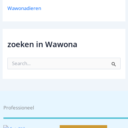
Wawonadieren
zoeken in Wawona
Z
o
e
k
n
a
a
r
:
Professioneel