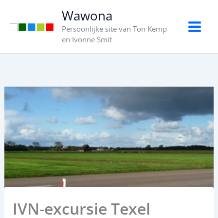
Ga
Wawona
naar
Persoonlijke site van Ton Kemp
de
en Ivonne Smit
inhoud
IVN-excursie Texel