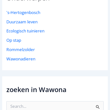
's-Hertogenbosch
Duurzaam leven
Ecologisch tuinieren
Op stap
Rommelzolder
Wawonadieren
zoeken in Wawona
Z
o