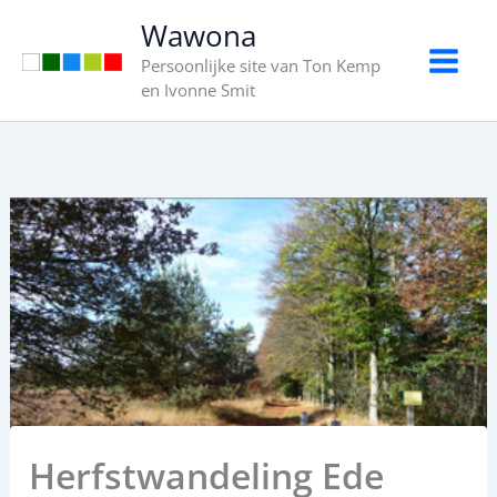
Ga
Wawona
naar
Persoonlijke site van Ton Kemp
de
en Ivonne Smit
inhoud
Herfstwandeling Ede