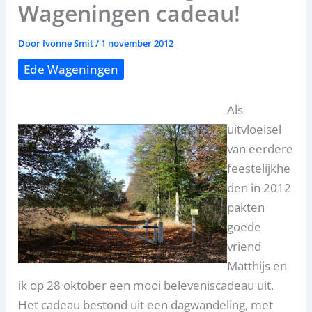
Wageningen cadeau!
Door
Ivonne Smit
/
1 november 2012
Ede Wageningen
Als
uitvloeisel
van eerdere
feestelijkhe
den in 2012
pakten
goede
vriend
Matthijs en
ik op 28 oktober een mooi beleveniscadeau uit.
Het cadeau bestond uit een dagwandeling, met