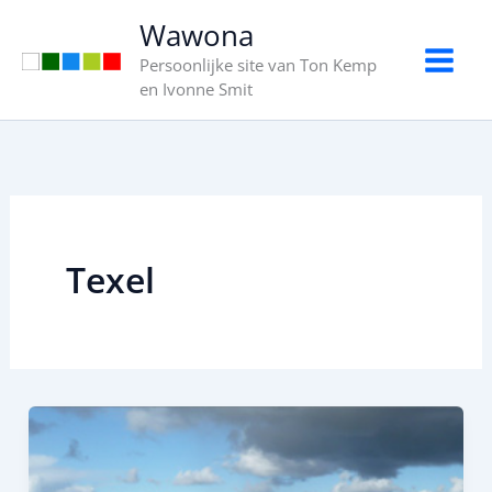
Ga
Wawona
naar
Persoonlijke site van Ton Kemp
de
en Ivonne Smit
inhoud
Texel