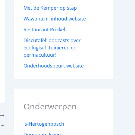
Met de Kemper op stap
Wawona.nl: inhoud website
Restaurant Prikkel
Discutafel: podcasts over
ecologisch tuinieren en
permacultuur!
Onderhoudsbeurt website
Onderwerpen
E
's-Hertogenbosch
Genieten van kippen en katten op Wawona
Duurzaam leven