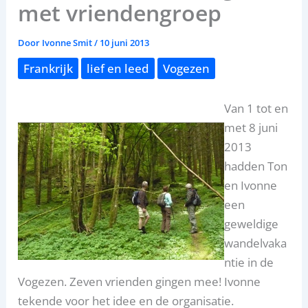
met vriendengroep
Door
Ivonne Smit
/
10 juni 2013
Frankrijk
lief en leed
Vogezen
Van 1 tot en
met 8 juni
2013
hadden Ton
en Ivonne
een
geweldige
wandelvaka
ntie in de
Vogezen. Zeven vrienden gingen mee! Ivonne
tekende voor het idee en de organisatie.