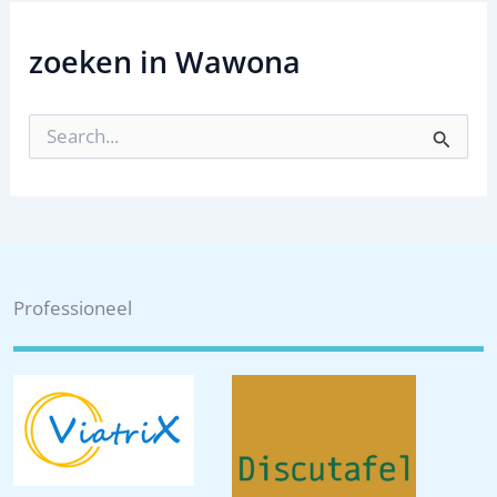
zoeken in Wawona
Z
o
e
k
n
a
a
r
:
Professioneel