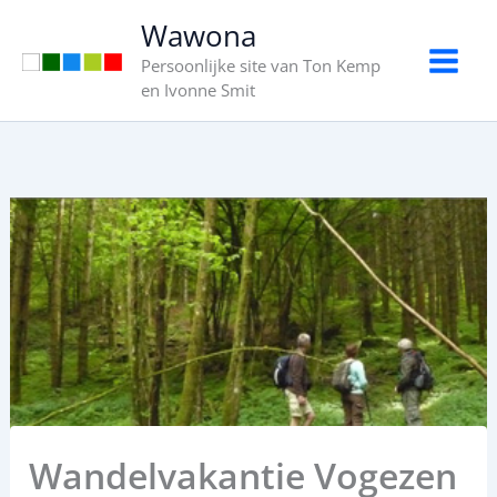
Ga
Wawona
naar
Persoonlijke site van Ton Kemp
de
en Ivonne Smit
inhoud
Wandelvakantie Vogezen