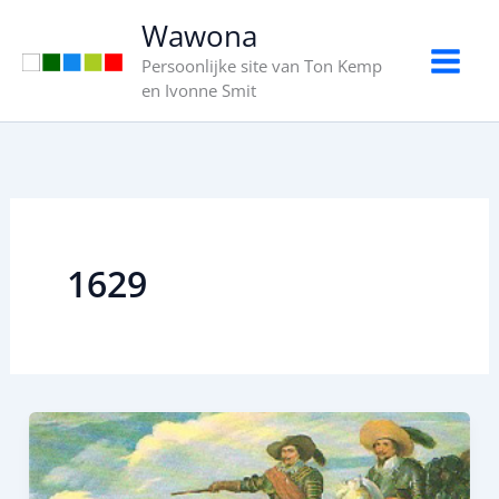
Ga
Wawona
naar
Persoonlijke site van Ton Kemp
de
en Ivonne Smit
inhoud
1629