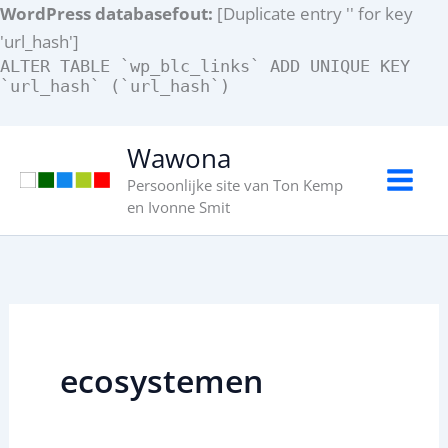
WordPress databasefout:
[Duplicate entry '' for key
'url_hash']
ALTER TABLE `wp_blc_links` ADD UNIQUE KEY
`url_hash` (`url_hash`)
Ga
Wawona
naar
Persoonlijke site van Ton Kemp
de
en Ivonne Smit
inhoud
ecosystemen