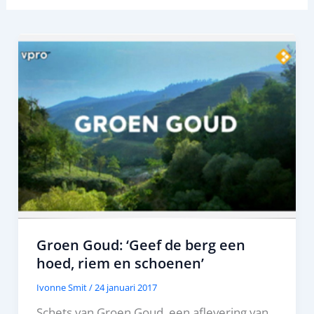
Groen Goud: ‘Geef de berg een
hoed, riem en schoenen’
Ivonne Smit
/
24 januari 2017
Schets van Groen Goud, een aflevering van