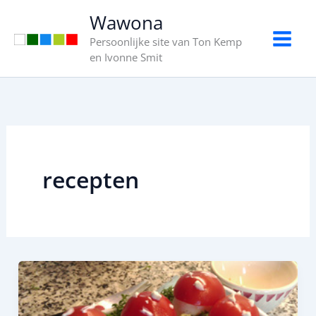
Ga
Wawona
naar
Persoonlijke site van Ton Kemp
de
en Ivonne Smit
inhoud
recepten