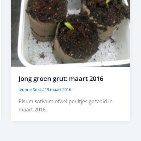
Jong groen grut: maart 2016
Ivonne Smit
/
19 maart 2016
Pisum sativum ofwel peultjes gezaaid in
maart 2016.