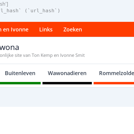
sh']
rl_hash` (`url_hash`)
n en Ivonne
Links
Zoeken
wona
onlijke site van Ton Kemp en Ivonne Smit
Buitenleven
Wawonadieren
Rommelzolde