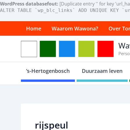
WordPress databasefout:
[Duplicate entry '' for key 'url_ha
ALTER TABLE `wp_blc_links` ADD UNIQUE KEY `u
Ga
Home
Waarom Wawona?
Over To
naar
de
Wa
inhoud
Perso
‘s-Hertogenbosch
Duurzaam leven
rijspeul