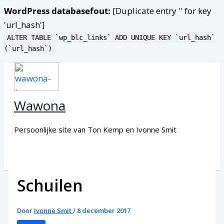
WordPress databasefout:
[Duplicate entry '' for key
'url_hash']
ALTER TABLE `wp_blc_links` ADD UNIQUE KEY `url_hash`
(`url_hash`)
Ga
naar
de
Wawona
inhoud
Persoonlijke site van Ton Kemp en Ivonne Smit
Schuilen
Door
Ivonne Smit
/
8 december 2017