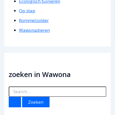
Ecologisch tuinieren
Op stap
Rommelzolder
Wawonadieren
zoeken in Wawona
Z
o
e
k
n
a