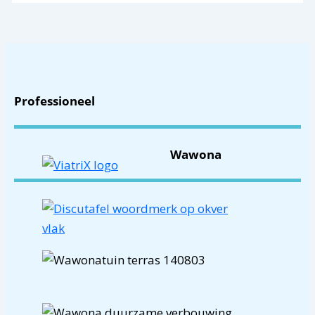
a
r
:
Professioneel
Wawona