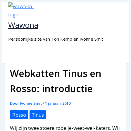
Ga
naar
de
Wawona
inhoud
Persoonlijke site van Ton Kemp en Ivonne Smit
Webkatten Tinus en
Rosso: introductie
Door
Ivonne Smit
/
1 januari 2010
Rosso
Tinus
Wij zijn twee stoere rode je-weet-wel-katers. Wij