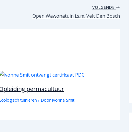
VOLGENDE
Open Wawonatuin i.s.m. Velt Den Bosch
Opleiding permacultuur
Ecologisch tuinieren
/ Door
Ivonne Smit