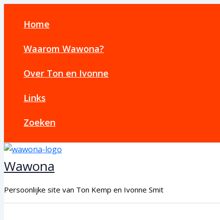
Ga
naar
Home
de
inhoud
Waarom Wawona?
Over Ton en Ivonne
Links
Zoeken
Wawona
Persoonlijke site van Ton Kemp en Ivonne Smit