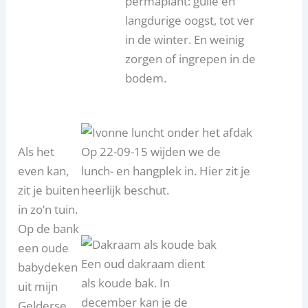
permaplant: gulle en
langdurige oogst, tot ver
in de winter. En weinig
zorgen of ingrepen in de
bodem.
Als het
Op 22-09-15 wijden we de
even kan,
lunch- en hangplek in. Hier zit je
zit je buiten
heerlijk beschut.
in zo’n tuin.
Op de bank
een oude
Een oud dakraam dient
babydeken
als koude bak. In
uit mijn
december kan je de
Gelderse