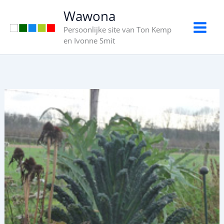
Ga
Wawona
naar
Persoonlijke site van Ton Kemp
de
en Ivonne Smit
inhoud