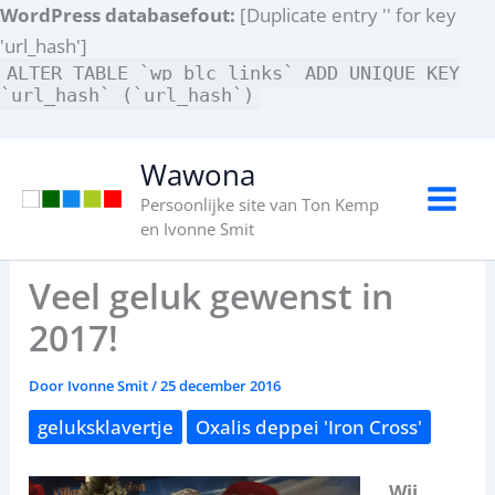
WordPress databasefout:
[Duplicate entry '' for key
'url_hash']
ALTER TABLE `wp_blc_links` ADD UNIQUE KEY
`url_hash` (`url_hash`)
Ga
Wawona
naar
Persoonlijke site van Ton Kemp
de
en Ivonne Smit
inhoud
Veel geluk gewenst in
2017!
Door
Ivonne Smit
/
25 december 2016
geluksklavertje
Oxalis deppei 'Iron Cross'
Wij