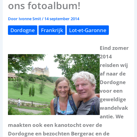
ons fotoalbum!
Door
Ivonne Smit
/
14 september 2014
Dordogne
Frankrijk
Lot-et-Garonne
Eind zomer
2014
reisden wij
af naar de
Dordogne
voor een
geweldige
wandelvak
antie. We
maakten ook een kanotocht over de
Dordogne en bezochten Bergerac en de