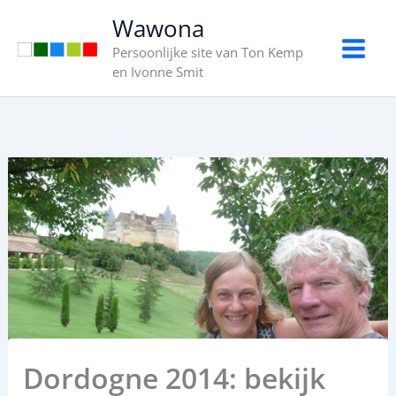
Ga
Wawona
naar
Persoonlijke site van Ton Kemp
de
en Ivonne Smit
inhoud
Dordogne 2014: bekijk