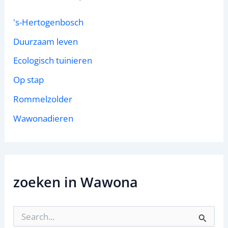
's-Hertogenbosch
Duurzaam leven
Ecologisch tuinieren
Op stap
Rommelzolder
Wawonadieren
zoeken in Wawona
Z
o