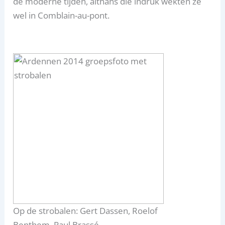
de moderne tijden, althans die indruk wekten ze
wel in Comblain-au-pont.
Op de strobalen: Gert Dassen, Roelof
Benthem, Paul Brassé