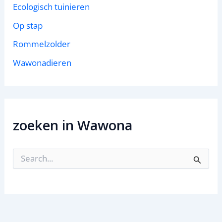
Ecologisch tuinieren
Op stap
Rommelzolder
Wawonadieren
zoeken in Wawona
Z
o
e
k
n
a
a