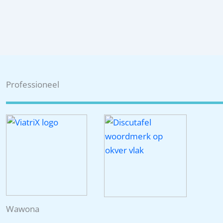
r
:
Professioneel
Wawona