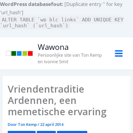
WordPress databasefout:
[Duplicate entry '' for key
'url_hash']
ALTER TABLE `wp_blc_links` ADD UNIQUE KEY
`url_hash` (`url_hash`)
Ga
Wawona
naar
Persoonlijke site van Ton Kemp
de
en Ivonne Smit
inhoud
Vriendentraditie
Ardennen, een
memetische ervaring
Door
Ton Kemp
/
22 april 2014