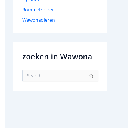
Rommelzolder
Wawonadieren
zoeken in Wawona
Z
o
e
k
n
a
a
r
: