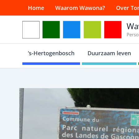
Ga
Home
Waarom Wawona?
Over To
naar
de
Wa
inhoud
Perso
‘s-Hertogenbosch
Duurzaam leven