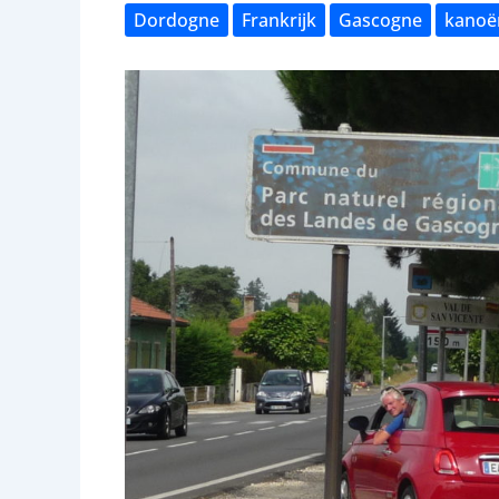
Dordogne
Frankrijk
Gascogne
kanoë