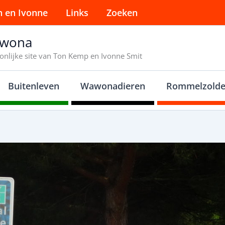
n en Ivonne
Links
Zoeken
wona
onlijke site van Ton Kemp en Ivonne Smit
Buitenleven
Wawonadieren
Rommelzolde