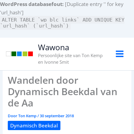
WordPress databasefout:
[Duplicate entry '' for key
'url_hash']
ALTER TABLE `wp_blc_links` ADD UNIQUE KEY
`url_hash` (`url_hash`)
Ga
Wawona
naar
Persoonlijke site van Ton Kemp
de
en Ivonne Smit
inhoud
Wandelen door
Dynamisch Beekdal van
de Aa
Door
Ton Kemp
/
30 september 2018
Dynamisch Beekdal