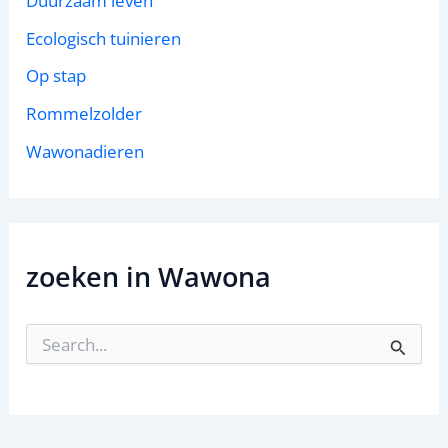
Duurzaam leven
Ecologisch tuinieren
Op stap
Rommelzolder
Wawonadieren
zoeken in Wawona
Z
o
e
k
n
a