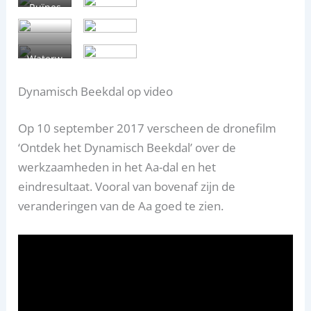
Ruïnes
Seldens
ate
Waterw
erken
Dynamisch Beekdal op video
Op 10 september 2017 verscheen de dronefilm
‘Ontdek het Dynamisch Beekdal’ over de
werkzaamheden in het Aa-dal en het
eindresultaat. Vooral van bovenaf zijn de
veranderingen van de Aa goed te zien.