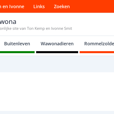
n en Ivonne
Links
Zoeken
wona
onlijke site van Ton Kemp en Ivonne Smit
Buitenleven
Wawonadieren
Rommelzolde