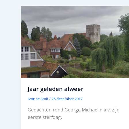
Jaar geleden alweer
Ivonne Smit
/
25 december 2017
Gedachten rond George Michael n.a.v. zijn
eerste sterfdag.