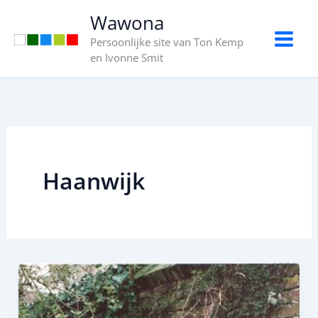
Ga
Wawona
naar
Persoonlijke site van Ton Kemp
de
en Ivonne Smit
inhoud
Haanwijk